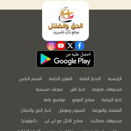
instagram
youtube
twitter
facebook
الرئيسية
الاخبار العامة
التقارير الخاصة
القسم الطبي
فيديوهات متنوعة
اخبار الفن
منوعات مسيحية
اخبار الرياضة
مطبخ الموقع
مواضيع عامة
الاقتصاد والبورصة
كمبيوتر وموبايل
اخبار الحق والضلال
فيديوهات فضائيات
مطبخ الاكل مع لى لى
تكنولوجيا