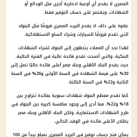
المصري لا يقدم أي أوعية ادخارية أخرى مثل الودائع أو
الشهادات، ويقتصر على حساب التوفير فقط.
علاوة على ذلك، لا يقدم
البريد المصري
قروضًا مثل
البنوك
التي تقدم قروضًا للسيارات وشراء
السلع
الاستهلاكية.
لهذا نجد أن العملاء يتجهون إلى
البنوك
لشراء
الشهادات
البنكية
، والتي أصبحت تقدم
فائدة
عالية في الفترة الحالية،
حيث يقدم
البنك الأهلي
وبنك مصر أعلى
فائدة
حاليًا تصل إلى
30% على قيمة
الشهادة
في السنة الأولى و26% في السنة
الثانية و22% في السنة الثالثة.
كما تقدم معظم
البنوك
شهادات
سنوية بفائدة تتراوح بين
18% و22%، مما أدى إلى وجود منافسة كبيرة بين
البنوك
في
طرح
الشهادات
الاستثمارية، ولكن
البنك الأهلي
وبنك مصر
يظلان الأعلى
فائدة
في الوقت الحالي.
يمكن فتح
حساب توفير في البريد
المصري بمبلغ يبدأ من 100