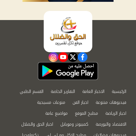
instagram
youtube
twitter
facebook
الرئيسية
الاخبار العامة
التقارير الخاصة
القسم الطبي
فيديوهات متنوعة
اخبار الفن
منوعات مسيحية
اخبار الرياضة
مطبخ الموقع
مواضيع عامة
الاقتصاد والبورصة
كمبيوتر وموبايل
اخبار الحق والضلال
فيديوهات فضائيات
مطبخ الاكل مع لى لى
تكنولوجيا