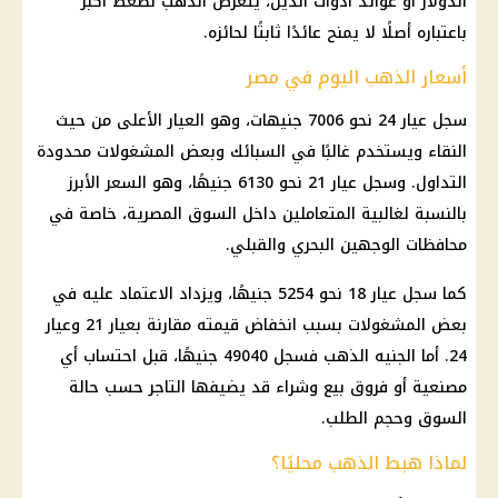
الدولار
أو عوائد أدوات الدين، يتعرض
الذهب
لضغط أكبر
باعتباره أصلًا لا يمنح عائدًا ثابتًا لحائزه.
أسعار الذهب اليوم في مصر
سجل
عيار 24
نحو 7006 جنيهات، وهو العيار الأعلى من حيث
النقاء ويستخدم غالبًا في السبائك وبعض المشغولات محدودة
التداول. وسجل
عيار 21
نحو 6130 جنيهًا، وهو السعر الأبرز
بالنسبة لغالبية المتعاملين داخل
السوق المصرية
، خاصة في
محافظات الوجهين البحري والقبلي.
كما سجل
عيار 18
نحو 5254 جنيهًا، ويزداد الاعتماد عليه في
بعض المشغولات بسبب انخفاض قيمته مقارنة بعيار 21 وعيار
24. أما
الجنيه الذهب
فسجل 49040 جنيهًا، قبل احتساب أي
مصنعية أو فروق بيع وشراء قد يضيفها التاجر حسب حالة
السوق وحجم الطلب.
لماذا هبط الذهب محليًا؟