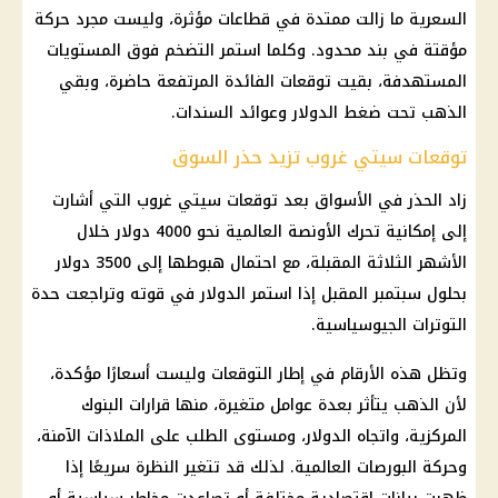
السعرية ما زالت ممتدة في قطاعات مؤثرة، وليست مجرد حركة
مؤقتة في بند محدود. وكلما استمر
التضخم
فوق المستويات
المستهدفة، بقيت توقعات الفائدة المرتفعة حاضرة، وبقي
الذهب
تحت ضغط
الدولار
وعوائد السندات.
توقعات سيتي غروب تزيد حذر السوق
زاد الحذر في الأسواق بعد توقعات سيتي غروب التي أشارت
إلى إمكانية تحرك الأونصة العالمية نحو 4000
دولار
خلال
الأشهر الثلاثة المقبلة، مع احتمال هبوطها إلى 3500
دولار
بحلول سبتمبر المقبل إذا استمر
الدولار
في قوته وتراجعت حدة
التوترات الجيوسياسية.
وتظل هذه الأرقام في إطار التوقعات وليست أسعارًا مؤكدة،
لأن
الذهب
يتأثر بعدة عوامل متغيرة، منها
قرارات البنوك
المركزية، واتجاه
الدولار
، ومستوى الطلب على الملاذات الآمنة،
وحركة البورصات العالمية. لذلك قد تتغير النظرة سريعًا إذا