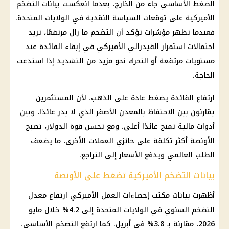
الضغط الأساسي جاء من الخارج، بعدما انعكست بيانات
التضخم
الأميركية على توقعات السياسة النقدية في
الولايات المتحدة
.
فعندما تظهر مؤشرات تؤكد أن
التضخم
ما زال مرتفعًا، تزيد
احتمالات استمرار الفيدرالي الأميركي في إبقاء الفائدة عند
مستويات مرتفعة أو التحرك نحو مزيد من التشديد إذا استدعت
الحاجة.
ارتفاع الفائدة يضغط عادة على
الذهب
، لأن المستثمرين
يقارنون بين الاحتفاظ بالمعدن الأصفر الذي لا يدر عائدًا، وبين
أدوات مالية تمنح عائدًا أعلى. ومع تحسن قوة
الدولار
، تصبح
الأونصة أكثر تكلفة على حائزي العملات الأخرى، ما يضعف
الطلب العالمي ويدفع
الأسعار
إلى التراجع.
بيانات التضخم الأميركية تضغط على الأونصة
أظهرت بيانات مكتب إحصاءات العمل الأميركي ارتفاع معدل
التضخم
السنوي في
الولايات المتحدة
إلى 4.2% خلال مايو
2026، مقارنة بـ 3.8% في أبريل. كما ارتفع
التضخم
الأساسي،