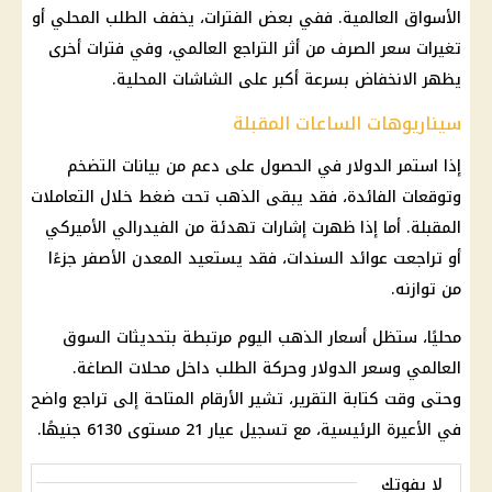
الأسواق العالمية. ففي بعض الفترات، يخفف الطلب المحلي أو
تغيرات سعر
الصرف
من أثر التراجع العالمي، وفي فترات أخرى
يظهر الانخفاض بسرعة أكبر على الشاشات المحلية.
سيناريوهات الساعات المقبلة
إذا استمر الدولار في الحصول على دعم من بيانات
التضخم
وتوقعات الفائدة، فقد يبقى الذهب تحت ضغط خلال التعاملات
المقبلة. أما إذا ظهرت إشارات تهدئة من الفيدرالي الأميركي
أو تراجعت عوائد السندات، فقد يستعيد المعدن الأصفر جزءًا
من توازنه.
محليًا، ستظل
أسعار الذهب اليوم
مرتبطة بتحديثات السوق
العالمي وسعر الدولار وحركة الطلب داخل محلات الصاغة.
وحتى وقت كتابة التقرير، تشير الأرقام المتاحة إلى تراجع واضح
في الأعيرة الرئيسية، مع تسجيل
عيار 21
مستوى 6130 جنيهًا.
لا يفوتك