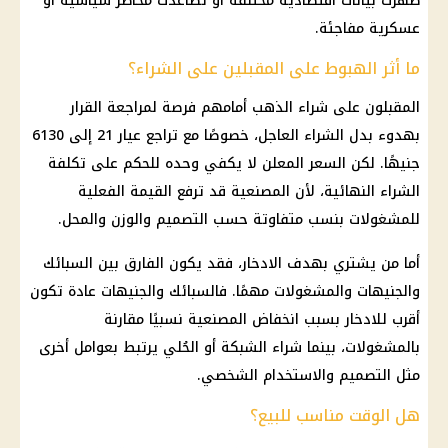
ظهرت بيانات اقتصادية مختلفة أو تصاعدت مخاطر سياسية أو
عسكرية مفاجئة.
ما أثر الهبوط على المقبلين على الشراء؟
المقبلون على شراء
الذهب
أمامهم فرصة لمراجعة القرار
بهدوء بدل الشراء العاجل، خصوصًا مع تراجع
عيار 21
إلى 6130
جنيهًا. لكن السعر المعلن لا يكفي وحده للحكم على تكلفة
الشراء النهائية، لأن المصنعية قد ترفع القيمة الفعلية
للمشغولات بنسب متفاوتة حسب التصميم والوزن والمحل.
أما من يشتري بهدف الادخار، فقد يكون الفارق بين السبائك
والجنيهات والمشغولات مهمًا. فالسبائك والجنيهات عادة تكون
أقرب للادخار بسبب انخفاض المصنعية نسبيًا مقارنة
بالمشغولات، بينما شراء الشبكة أو الحُلي يرتبط بعوامل أخرى
مثل التصميم والاستخدام الشخصي.
هل الوقت مناسب للبيع؟