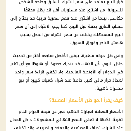
قرار البيع يعتمد على سعر الشراء السابق وحاجة الشخص
للسيولة. من اشترى عند مستويات أقل قد يظل محققًا
مكاسب، بينما من اشترى عند قمم سعرية قريبة قد يحتاج إلى
حساب الفارق بدقة قبل البيع. كما يجب الانتباه إلى أن سعر
البيع للمستهلك يختلف عن سعر الشراء من المحل بسبب
هامش التاجر وفروق السوق.
وفي ظل حركة متغيرة، يبقى الأفضل متابعة أكثر من تحديث
خلال اليوم، لأن
الذهب
قد يتحرك صعودًا أو هبوطًا مع أي تغير
في الدولار أو الأونصة العالمية. ولا تكفي قراءة سعر واحد
لاتخاذ قرار مالي كبير، خاصة عند شراء كميات كبيرة أو بيع
مدخرات ذهبية.
كيف يقرأ المواطن الأسعار المعلنة؟
الأسعار
المعلنة لعيارات
الذهب
تعبر عن قيمة الجرام الخام
تقريبًا، لكنها لا تعني السعر النهائي للمشغولات داخل المحال.
عند الشراء، تضاف المصنعية والدمغة والضريبة، وقد تختلف