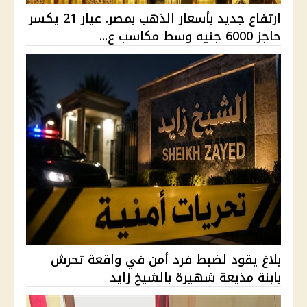
ارتفاع جديد بأسعار الذهب بمصر. عيار 21 يكسر
حاجز 6000 جنيه وسط مكاسب ع...
بلاغ يقود لضبط فرد أمن في واقعة تحرش
بابنة مذيعة شهيرة بالشيخ زايد