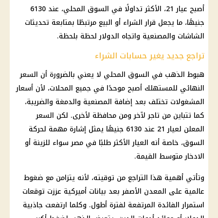
أصبح عيار 21، الأكثر تداولًا في السوق المحلي، عند 6130
جنيهًا، ما يجعل قرار الشراء أو البيع مرتبطًا بمتابعة تحديثات
الشاشات والمصنعية واتجاه الدولار لحظة بلحظة.
تراجع جديد يغير حسابات الشراء
هبوط
الذهب
في السوق المحلي لا يعني بالضرورة أن السعر
النهائي للمستهلك أصبح موحدًا في جميع المحلات، لأن
أسعار
المشغولات تختلف بعد إضافة المصنعية والدمغة والضريبة،
كما تتباين من تاجر لآخر ومن محافظة لأخرى. لكن السعر
المعلن لعيار 21 عند 6130 جنيهًا يمثل إشارة مهمة لحركة
السوق، خاصة أنه العيار الأكثر طلبًا في مصر سواء للزينة أو
الادخار متوسط القيمة.
وتأتي أهمية هذا التراجع من توقيته، لأنه يتزامن مع ضغوط
عالمية على المعدن الأصفر بعد بيانات أميركية عززت توقعات
استمرار الفائدة المرتفعة لفترة أطول. وكلما ارتفعت جاذبية