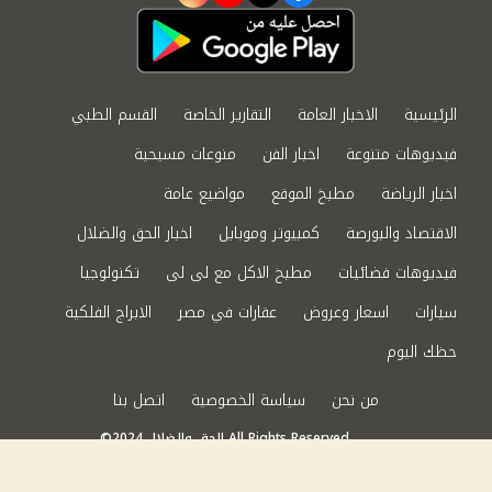
الرئيسية
الاخبار العامة
التقارير الخاصة
القسم الطبي
فيديوهات متنوعة
اخبار الفن
منوعات مسيحية
اخبار الرياضة
مطبخ الموقع
مواضيع عامة
الاقتصاد والبورصة
كمبيوتر وموبايل
اخبار الحق والضلال
فيديوهات فضائيات
مطبخ الاكل مع لى لى
تكنولوجيا
سيارات
اسعار وعروض
عقارات في مصر
الابراج الفلكية
حظك اليوم
من نحن
سياسة الخصوصية
اتصل بنا
©2024 الحق والضلال All Rights Reserved.
Powered by