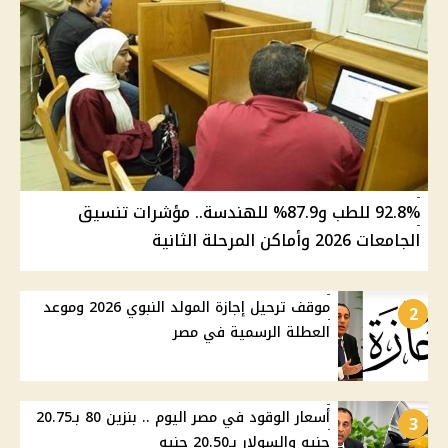
92.8% للطب و87.9% للهندسة.. مؤشرات تنسيق
الجامعات 2026 وأماكن المرحلة الثانية
موقف ترحيل إجازة المولد النبوي 2026 وموعد
2
العطلة الرسمية في مصر
أسعار الوقود في مصر اليوم .. بنزين 80 بـ20.75
3
جنيه والسولار بـ20.50 جنيه