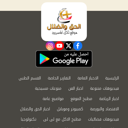
instagram
youtube
twitter
facebook
الرئيسية
الاخبار العامة
التقارير الخاصة
القسم الطبي
فيديوهات متنوعة
اخبار الفن
منوعات مسيحية
اخبار الرياضة
مطبخ الموقع
مواضيع عامة
الاقتصاد والبورصة
كمبيوتر وموبايل
اخبار الحق والضلال
فيديوهات فضائيات
مطبخ الاكل مع لى لى
تكنولوجيا