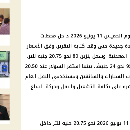
استقرت أسعار البنزين والسولار اليوم الخميس 11 يونيو 2026 داخل محطات
ة جديدة حتى وقت كتابة التقرير، وفق الأسعار
المنشورة عبر وزارة البترول والثروة المعدنية. وسجل بنزين 80 نحو 20.75 جنيه للتر،
وبنزين 92 نحو 22.25 جنيه، وبنزين 95 نحو 24 جنيهًا، بينما استقر السولار عند 20.50
اب السيارات والسائقين ومستخدمي النقل العام
باشرة على تكلفة التشغيل والنقل وحركة السلع
سجل سعر بنزين 80 اليوم الخميس 11 يونيو 2026 نحو 20.75 جنيه للتر داخل