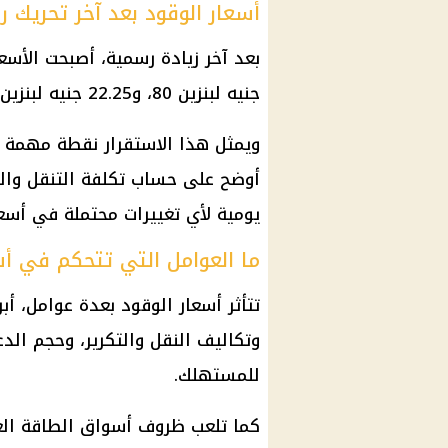
أسعار الوقود بعد آخر تحريك
بعد آخر زيادة رسمية، أصبحت
الأسعا
جنيه لبنزين 80، و22.25 جنيه لبنزين 92، و24 جنيهًا لبنزين 95، و20.50 جنيه للسولار.
ويمثل هذا الاستقرار نقطة مهمة ل
أوضح على حساب تكلفة التنقل والت
يومية لأي تغييرات محتملة في
أسعا
ما العوامل التي تتحكم في أسع
تتأثر
أسعار
الوقود
بعدة عوامل، أبر
وتكاليف النقل والتكرير، وحجم الدع
للمستهلك.
كما تلعب ظروف أسواق الطاقة العال