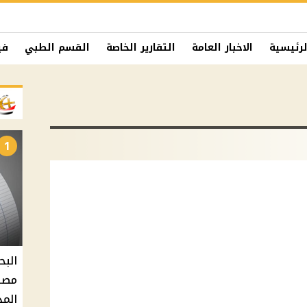
لرئيسية
الاخبار العامة
التقارير الخاصة
القسم الطبي
في
1
البح
مصر 
المد