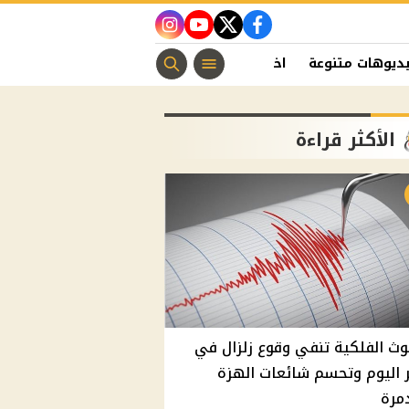
instagram
youtube
twitter
facebook
ديوهات متنوعة
اخبار الفن
منوعات مسيحية
اخبار الرياضة
الأكثر قراءة
وث الفلكية تنفي وقوع زلزال في
اليوم وتحسم شائعات الهزة
مرة