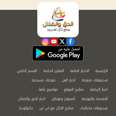
instagram
youtube
twitter
facebook
الرئيسية
الاخبار العامة
التقارير الخاصة
القسم الطبي
فيديوهات متنوعة
اخبار الفن
منوعات مسيحية
اخبار الرياضة
مطبخ الموقع
مواضيع عامة
الاقتصاد والبورصة
كمبيوتر وموبايل
اخبار الحق والضلال
فيديوهات فضائيات
مطبخ الاكل مع لى لى
تكنولوجيا