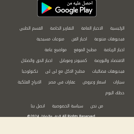
الرئيسية
الاخبار العامة
التقارير الخاصة
القسم الطبي
فيديوهات متنوعة
اخبار الفن
منوعات مسيحية
اخبار الرياضة
مطبخ الموقع
مواضيع عامة
الاقتصاد والبورصة
كمبيوتر وموبايل
اخبار الحق والضلال
فيديوهات فضائيات
مطبخ الاكل مع لى لى
تكنولوجيا
سيارات
اسعار وعروض
عقارات في مصر
الابراج الفلكية
حظك اليوم
من نحن
سياسة الخصوصية
اتصل بنا
©2024 الحق والضلال All Rights Reserved.
Powered by