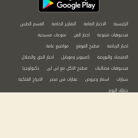
الرئيسية
الاخبار العامة
التقارير الخاصة
القسم الطبي
فيديوهات متنوعة
اخبار الفن
منوعات مسيحية
اخبار الرياضة
مطبخ الموقع
مواضيع عامة
الاقتصاد والبورصة
كمبيوتر وموبايل
اخبار الحق والضلال
فيديوهات فضائيات
مطبخ الاكل مع لى لى
تكنولوجيا
سيارات
اسعار وعروض
عقارات في مصر
الابراج الفلكية
حظك اليوم
من نحن
سياسة الخصوصية
اتصل بنا
©2024 الحق والضلال All Rights Reserved.
Powered by