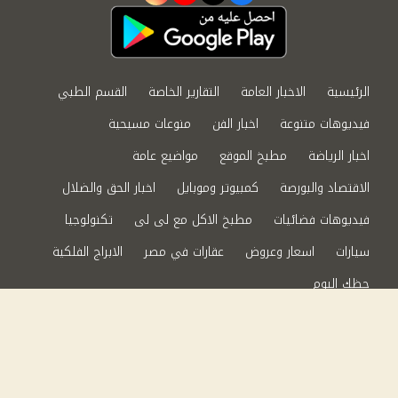
الرئيسية
الاخبار العامة
التقارير الخاصة
القسم الطبي
فيديوهات متنوعة
اخبار الفن
منوعات مسيحية
اخبار الرياضة
مطبخ الموقع
مواضيع عامة
الاقتصاد والبورصة
كمبيوتر وموبايل
اخبار الحق والضلال
فيديوهات فضائيات
مطبخ الاكل مع لى لى
تكنولوجيا
سيارات
اسعار وعروض
عقارات في مصر
الابراج الفلكية
حظك اليوم
من نحن
سياسة الخصوصية
اتصل بنا
©2024 الحق والضلال All Rights Reserved.
Powered by