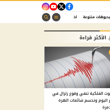
instagram
youtube
twitter
facebook
ديوهات متنوعة
اخبار الفن
منوعات مسيحية
اخبار الرياضة
الأكثر قراءة
وث الفلكية تنفي وقوع زلزال في
اليوم وتحسم شائعات الهزة
مرة