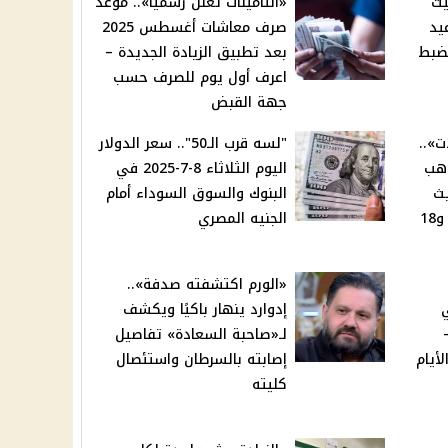
يت
«التأمينات تعلن رسميًا».. موعد
واعيد
صرف معاشات أغسطس 2025
ضبط
بعد تطبيق الزيادة الجديدة –
اعرف أول يوم للصرف حسب
جهة القبض
ت»..
"لسه قرب الـ50".. سعر الدولار
ذهب
اليوم الثلاثاء 8-7-2025 في
يث
البنوك والسوق السوداء أمام
الأخير – كم سجل عيار 21 و18
الجنيه المصري
«الورم اكتشفته صدفة»..
ي
إدوارد ينهار باكيًا ويكشف
اء 2025 –
لـ«صاحبة السعادة» تفاصيل
أيام
إصابته بالسرطان واستئصال
كليته