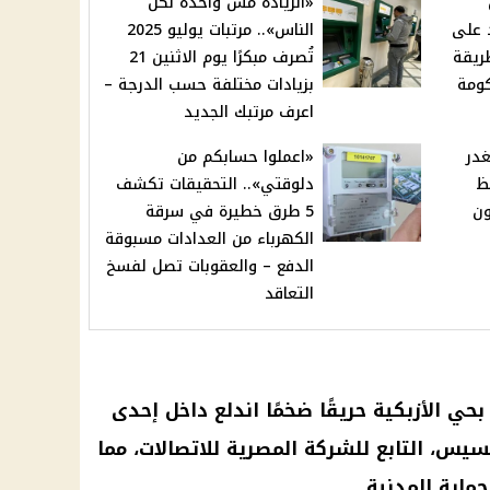
«الزيادة مش واحدة لكل
د على
الناس».. مرتبات يوليو 2025
 2025 والطريقة
تُصرف مبكرًا يوم الاثنين 21
كومة
بزيادات مختلفة حسب الدرجة –
اعرف مرتبك الجديد
غدر
«اعملوا حسابكم من
ظ
دلوقتي».. التحقيقات تكشف
تصون
5 طرق خطيرة في سرقة
الكهرباء من العدادات مسبوقة
الدفع – والعقوبات تصل لفسخ
التعاقد
 الأزبكية حريقًا ضخمًا اندلع داخل إحدى
سيس، التابع للشركة المصرية للاتصالات، مما
اية المدنية.