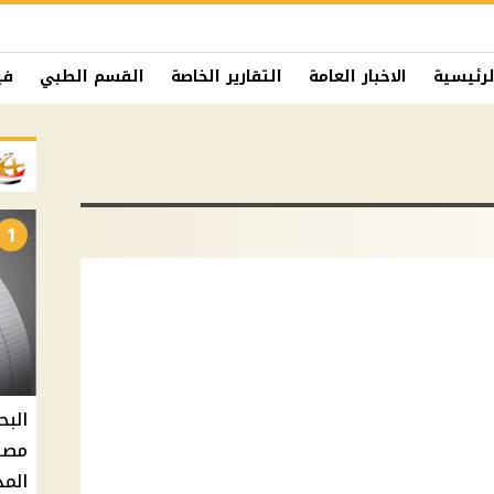
لرئيسية
الاخبار العامة
التقارير الخاصة
القسم الطبي
في
1
البح
مصر 
المد