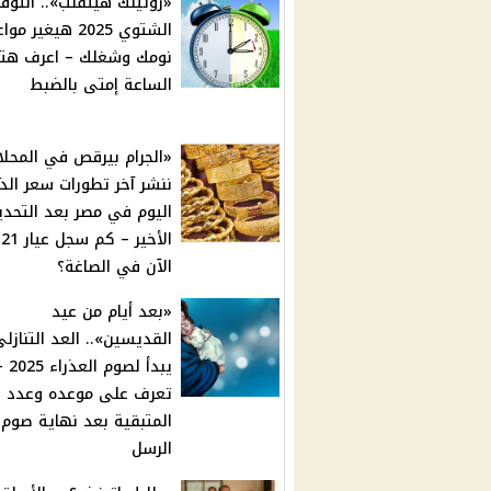
«روتينك هيتقلب».. التوق
الشتوي 2025 هيغير م
نومك وشغلك – اعرف هت
الساعة إمتى بالضبط
«الجرام بيرقص في المحلا
ننشر آخر تطورات سعر ال
اليوم في مصر بعد التحد
الآن في الصاغة؟
«بعد أيام من عيد
القديسين».. العد التنازل
يبدأ لصوم العذر
تعرف على موعده وعدد ال
المتبقية بعد نهاية صوم
الرسل