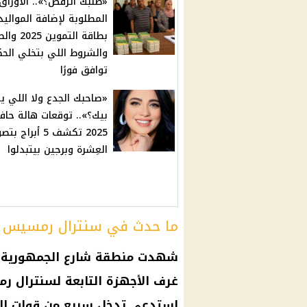
«طلبك اترفض؟».. الأوراق
المطلوبة لإضافة الموالي
بطاقة التموين
والشروط اللي بتخلي الح
توافق فورًا
«صاحبك الجدع ولا اللي ي
بيك؟».. توقعات هالة حاف
2025 تكشف 5 أبراج ب
العِشرة وبرجين بيتبدلوا
ما حدث في سنترال رمسيس
شهدت منطقة شارع الجمهورية بحي
غرف الأجهزة التابعة لسنترال رم
استدعى تدخل سريع من قوات الحم