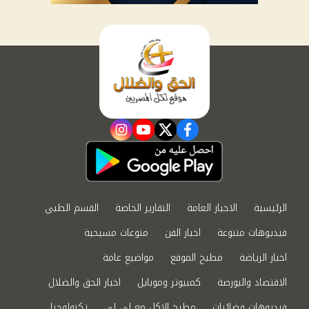
instagram
youtube
twitter
facebook
الرئيسية
الاخبار العامة
التقارير الخاصة
القسم الطبي
فيديوهات متنوعة
اخبار الفن
منوعات مسيحية
اخبار الرياضة
مطبخ الموقع
مواضيع عامة
الاقتصاد والبورصة
كمبيوتر وموبايل
اخبار الحق والضلال
فيديوهات فضائيات
مطبخ الاكل مع لى لى
تكنولوجيا