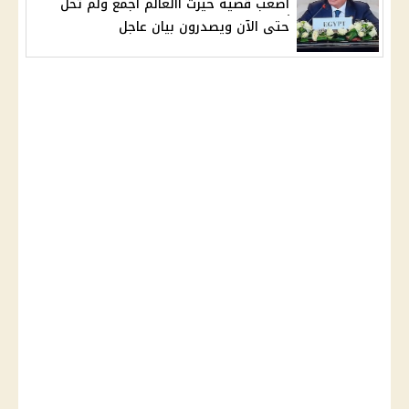
اصعب قضيه حيرت االعالم أجمع ولم تحل
حتى الآن ويصدرون بيان عاجل