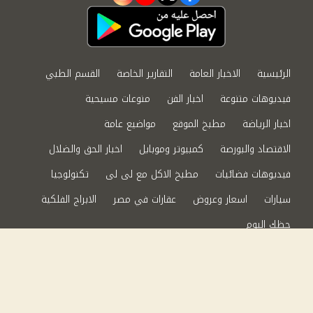
الرئيسية
الاخبار العامة
التقارير الخاصة
القسم الطبي
فيديوهات متنوعة
اخبار الفن
منوعات مسيحية
اخبار الرياضة
مطبخ الموقع
مواضيع عامة
الاقتصاد والبورصة
كمبيوتر وموبايل
اخبار الحق والضلال
فيديوهات فضائيات
مطبخ الاكل مع لى لى
تكنولوجيا
سيارات
اسعار وعروض
عقارات في مصر
الابراج الفلكية
حظك اليوم
من نحن
سياسة الخصوصية
اتصل بنا
©2024 الحق والضلال All Rights Reserved.
Powered by