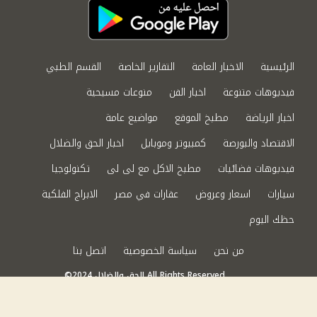
الرئيسية
الاخبار العامة
التقارير الخاصة
القسم الطبي
فيديوهات متنوعة
اخبار الفن
منوعات مسيحية
اخبار الرياضة
مطبخ الموقع
مواضيع عامة
الاقتصاد والبورصة
كمبيوتر وموبايل
اخبار الحق والضلال
فيديوهات فضائيات
مطبخ الاكل مع لى لى
تكنولوجيا
سيارات
اسعار وعروض
عقارات في مصر
الابراج الفلكية
حظك اليوم
من نحن
سياسة الخصوصية
اتصل بنا
©2024 الحق والضلال All Rights Reserved.
Powered by