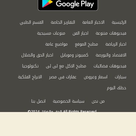
الرئيسية
الاخبار العامة
التقارير الخاصة
القسم الطبي
فيديوهات متنوعة
اخبار الفن
منوعات مسيحية
اخبار الرياضة
مطبخ الموقع
مواضيع عامة
الاقتصاد والبورصة
كمبيوتر وموبايل
اخبار الحق والضلال
فيديوهات فضائيات
مطبخ الاكل مع لى لى
تكنولوجيا
سيارات
اسعار وعروض
عقارات في مصر
الابراج الفلكية
حظك اليوم
من نحن
سياسة الخصوصية
اتصل بنا
©2024 الحق والضلال All Rights Reserved.
Powered by