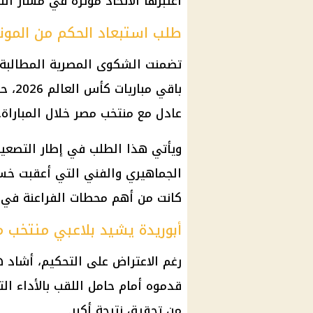
اعتبرها الاتحاد مؤثرة في مسار الل
طلب استبعاد الحكم من المون
تضمنت الشكوى المصرية المطالبة 
باقي مباريات
كأس العالم 2026
، ح
عادل مع
منتخب مصر
خلال المباراة.
ويأتي هذا الطلب في إطار التصع
الجماهيري والفني التي أعقبت خس
كانت من أهم محطات
الفراعنة
في ت
أبوريدة يشيد بلاعبي منتخب 
رغم الاعتراض على التحكيم، أشاد ه
قدموه أمام حامل اللقب بالأداء التا
من تحقيق نتيجة أكبر.