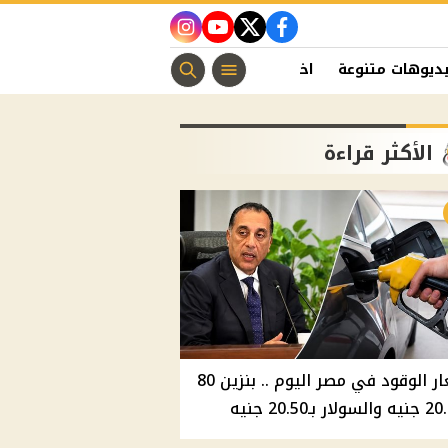
instagram
youtube
twitter
facebook
ديوهات متنوعة
اخبار الفن
منوعات مسيحية
اخبار الرياضة
الأكثر قراءة
أسعار الوقود في مصر اليوم .. بنزين 80