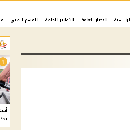
لرئيسية
الاخبار العامة
التقارير الخاصة
القسم الطبي
في
1
بـ20.75 جنيه والسولار بـ20.50 جنيه