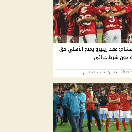
هشام: عقد ريبيرو يمنح الأهلي حق
لة دون شرط جزائي
01:21 م