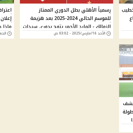
خطيب
رسمياً الأهلي بطل الدوري الممتاز
اعتراف
ع
للموسم الحالي 2024-2025 بعد هزيمة
إعلان 
الزمالك - المارد الأحمر يتوج بدوري سيدات
ماذا د
الأحد 16/مارس/2025 - 03:02 ص
الجمعة 14/مارس/5
الكرة الطائرة ماذا حدث؟
الخطي
كشف
طولة