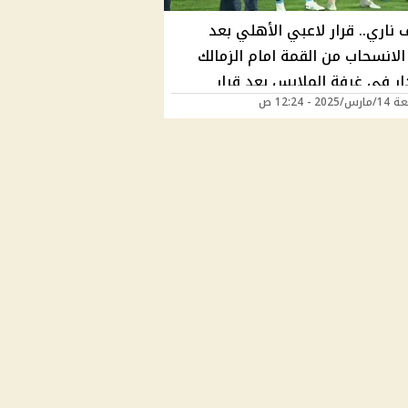
 ناري.. قرار لاعبي الأهلي بعد
الانسحاب من القمة امام الزمالك
ار في غرفة الملابس بعد قرار
202 - 12:24 ص
ب؟ "كواليس سرية تنشر لاول مرة"