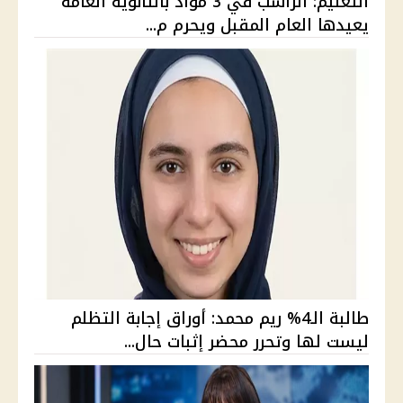
التعليم: الراسب في 3 مواد بالثانوية العامة
يعيدها العام المقبل ويحرم م...
طالبة الـ4% ريم محمد: أوراق إجابة التظلم
ليست لها وتحرر محضر إثبات حال...