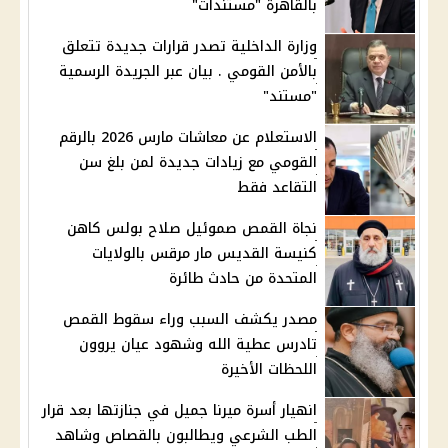
بالقاهرة "مستندات"
وزارة الداخلية تصدر قرارات جديدة تتعلق
بالأمن القومي . بيان عبر الجريدة الرسمية
"مستند"
الاستعلام عن معاشات مارس 2026 بالرقم
القومي مع زيادات جديدة لمن بلغ سن
التقاعد فقط
نجاة القمص صموئيل صلاح بولس كاهن
كنيسة القديس مار مرقس بالولايات
المتحدة من حادث طائرة
مصدر يكشف السبب وراء سقوط القمص
تادرس عطية الله وشهود عيان يروون
اللحظات الأخيرة
انهيار أسرة ميرنا جميل في جنازتها بعد قرار
الطب الشرعي ويطالبون بالقصاص وشاهد