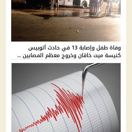
وفاة طفل وإصابة 13 في حادث أتوبيس
كنيسة ميت خاقان وخروج معظم المصابين ...