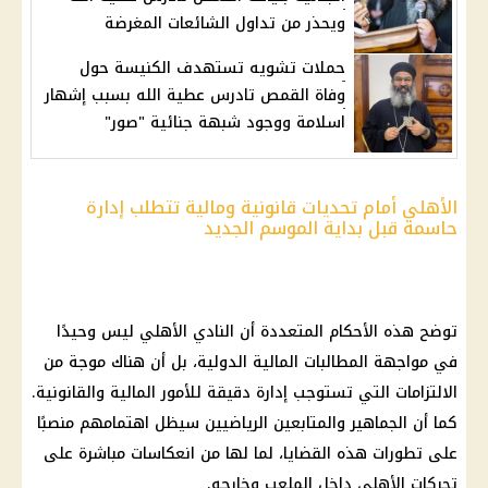
ويحذر من تداول الشائعات المغرضة
حملات تشويه تستهدف الكنيسة حول
وفاة القمص تادرس عطية الله بسبب إشهار
اسلامة ووجود شبهة جنائية "صور"
الأهلي أمام تحديات قانونية ومالية تتطلب إدارة
حاسمة قبل بداية الموسم الجديد
توضح هذه الأحكام المتعددة أن
النادي الأهلي
ليس وحيدًا
في
مواجهة
المطالبات
المالية
الدولية، بل أن هناك موجة من
الالتزامات التي تستوجب إدارة دقيقة للأمور
المالية
والقانونية.
كما أن الجماهير والمتابعين الرياضيين سيظل اهتمامهم منصبًا
على تطورات هذه القضايا، لما لها من انعكاسات مباشرة على
تحركات
الأهلي
داخل الملعب وخارجه.