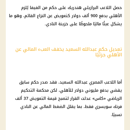
حصل اللاعب البرازيلي هندريك على حكم من الفيفا يُلزم
الأهلي
بدفع 900 ألف
دولار
كتعويض عن النزاع القائم، وهو ما
يشكل عبئًا ماليًا ملحوظًا على خزينة النادي.
تعديل حكم عبدالله السعيد يخفف العبء المالي عن
الأهلي جزئيًا
أما اللاعب المصري عبدالله السعيد، فقد صدر حكم سابق
يقضي بدفع مليوني
دولار
للأهلي، لكن
محكمة
التحكيم
الرياضي «كاس» عدلت القرار لتصبح قيمة التعويض 37 ألف
فرنك سويسري فقط، بما يقلل الضغط المالي عن النادي
نسبيًا.