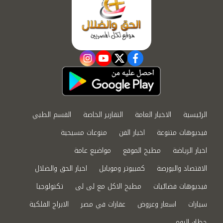
instagram
youtube
twitter
facebook
الرئيسية
الاخبار العامة
التقارير الخاصة
القسم الطبي
فيديوهات متنوعة
اخبار الفن
منوعات مسيحية
اخبار الرياضة
مطبخ الموقع
مواضيع عامة
الاقتصاد والبورصة
كمبيوتر وموبايل
اخبار الحق والضلال
فيديوهات فضائيات
مطبخ الاكل مع لى لى
تكنولوجيا
سيارات
اسعار وعروض
عقارات في مصر
الابراج الفلكية
حظك اليوم