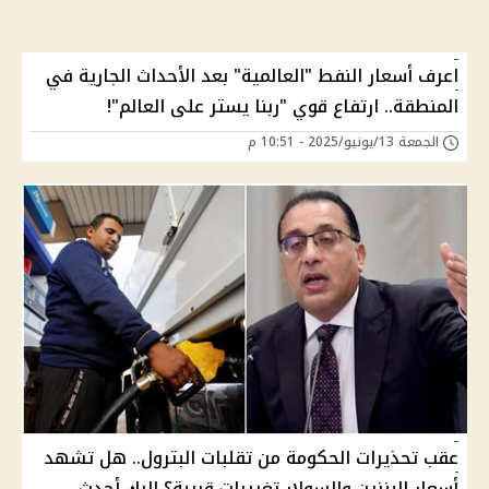
اعرف أسعار النفط "العالمية" بعد الأحداث الجارية في
المنطقة.. ارتفاع قوي "ربنا يستر على العالم"!
الجمعة 13/يونيو/2025 - 10:51 م
عقب تحذيرات الحكومة من تقلبات البترول.. هل تشهد
أسعار البنزين والسولار تغييرات قريبة؟ إليك أحدث