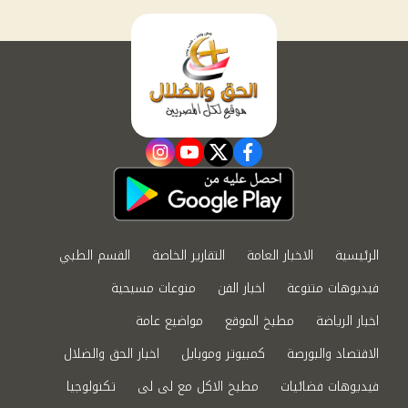
instagram
youtube
twitter
facebook
الرئيسية
الاخبار العامة
التقارير الخاصة
القسم الطبي
فيديوهات متنوعة
اخبار الفن
منوعات مسيحية
اخبار الرياضة
مطبخ الموقع
مواضيع عامة
الاقتصاد والبورصة
كمبيوتر وموبايل
اخبار الحق والضلال
فيديوهات فضائيات
مطبخ الاكل مع لى لى
تكنولوجيا