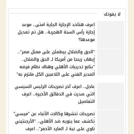
لا يفوتك
اعرف هتاخد الإجازة الجاية امتى.. موعد
إجازة رأس السنة الهجرية.. هل تم تعديل
موعدها؟
"الحق والضلال بيطمئن على ممثل مصر"..
إيهاب زينجا من أمريكا لـ الحق والضلال..
"بتابع تدريبات الأهلي وهناك نظام فرضه
المدير الفني على اللاعبين الكل ملتزم به"
عاجل.. اعرف آخر تصريحات الرئيس السيسي
التي صدرت في الدقائق الأخيرة.. اعرف
التفاصيل
تصريحات تنشرها وكالات الأنباء عن "ميسي"
تكشف عما ينويه ضد الأهلي.. "الأرجنتيني
ناوي على نية لـ المارد الأحمر".. اعرف