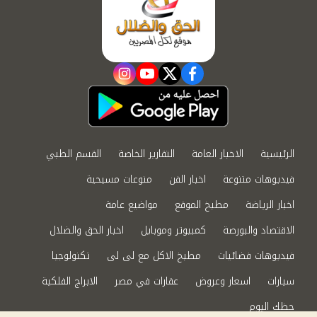
instagram
youtube
twitter
facebook
الرئيسية
الاخبار العامة
التقارير الخاصة
القسم الطبي
فيديوهات متنوعة
اخبار الفن
منوعات مسيحية
اخبار الرياضة
مطبخ الموقع
مواضيع عامة
الاقتصاد والبورصة
كمبيوتر وموبايل
اخبار الحق والضلال
فيديوهات فضائيات
مطبخ الاكل مع لى لى
تكنولوجيا
سيارات
اسعار وعروض
عقارات في مصر
الابراج الفلكية
حظك اليوم