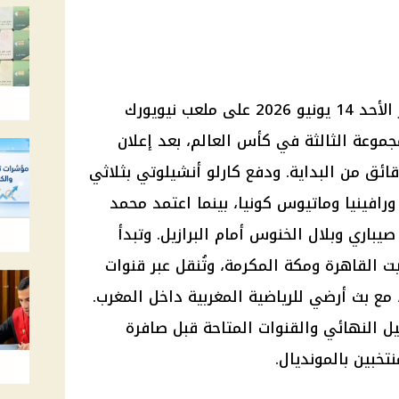
تنطلق مباراة المغرب والبرازيل فجر الأحد 14 يونيو 2026 على ملعب نيويورك
موعة الثالثة في كأس العالم، بعد إعلان
ئق من البداية. ودفع كارلو أنشيلوتي بثلاثي
فينيا وماتيوس كونيا، بينما اعتمد محمد
باري وبلال الخنوس أمام البرازيل. وتبدأ
ت القاهرة ومكة المكرمة، وتُنقل عبر قنوات
لبطولة، مع بث أرضي للرياضية المغربية داخل المغرب.
ل النهائي والقنوات المتاحة قبل صافرة
تخبين بالمونديال.