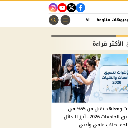
instagram
youtube
twitter
facebook
ديوهات متنوعة
اخبار الفن
منوعات مسيحية
اخبار الرياضة
الأكثر قراءة
كليات ومعاهد تقبل من 55% في
تنسيق الجامعات 2026.. أبرز البدائل
احة لطلاب علمي وأدبي