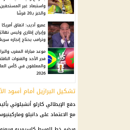
واستبعاد غير المستحقين
والخبز بـ20 قرشًا
عمرو أديب: اتفاق أمريكا
وإيران إطاري وليس نهائيًا
وترامب يحتاج إنجازه سريعًا
موعد مباراة المغرب والبرا
فجر الأحد والقنوات الناقلة
والمعلقون في كأس العا
2026
تشكيل البرازيل أمام أسود ا
دفع الإيطالي كارلو أنشيلوتي بألي
مع الاعتماد على دانيلو وماركيني
ويضم خط الوسط كاسيميرو وبرونو 