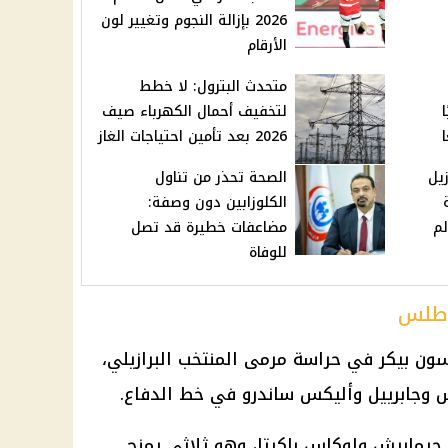
2026 بإزالة النجوم وتغيير لون
الأرقام
متحدث البترول: لا خطط
لتخفيف أحمال الكهرباء صيف
2026 بعد تأمين احتياجات الغاز
زيل
الصحة تحذر من تناول
الكلوزابين دون وصفة:
لم
مضاعفات خطيرة قد تصل
للوفاة
لأطلس
سون بيكر في حراسة مرمى المنتخب البرازيلي،
وس وجابرييل وأليكس ساندرو في خط الدفاع.
جيماريش ولوكاس باكيتا، وهو ثلاثي يمنح