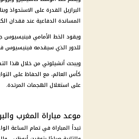
البرازيل القدرة على الاستحواذ وب
المساندة الدفاعية عند فقدان الكر
ويقود الخط الأمامي فينيسيوس جوني
للدور الذي سيقدمه فينيسيوس في 
ويبحث أنشيلوتي من خلال هذا التش
كأس العالم، مع الحفاظ على التواز
على استغلال الهجمات المرتدة.
موعد مباراة المغرب والبر
تبدأ المباراة في تمام الساعة الو
والثانية صباحًا بتوقيت أبوظبي، و