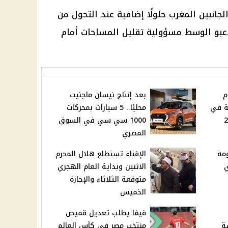
انبين المغرب حلولًا إضافية عند التحول من
لاعبو الوسط مسؤولية تقليل المساحات أمام
1-1 أمام
بعد إنتاج نيسان ماجنيت
ة في
محليًا.. 5 سيارات بمحركات
1000 سي سي في السوق
المصري
مة
الإفتاء تستطلع هلال المحرم
ي
الاثنين وبداية العام الهجري
متوقعة الثلاثاء والإجازة
الخميس
فيفا يطلب تعديل قميص
ة
منتخب مصر في كأس العالم