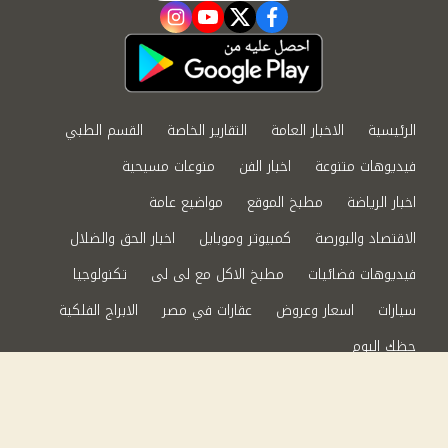
instagram
youtube
twitter
facebook
الرئيسية
الاخبار العامة
التقارير الخاصة
القسم الطبي
فيديوهات متنوعة
اخبار الفن
منوعات مسيحية
اخبار الرياضة
مطبخ الموقع
مواضيع عامة
الاقتصاد والبورصة
كمبيوتر وموبايل
اخبار الحق والضلال
فيديوهات فضائيات
مطبخ الاكل مع لى لى
تكنولوجيا
سيارات
اسعار وعروض
عقارات في مصر
الابراج الفلكية
حظك اليوم
من نحن
سياسة الخصوصية
اتصل بنا
©2024 الحق والضلال All Rights Reserved.