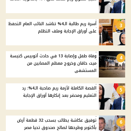
أسرة ريم طالبة الـ4% تناشد النائب العام التحفظ
3
على أوراق الإجابة وملف التظلم
وفاة طفل وإصابة 13 في حادث أتوبيس كنيسة
4
ميت خاقان وخروج معظم المصابين من
المستشفى
القصة الكاملة لأزمة ريم صاحبة الـ4%: رد
5
التعليم ومحضر بعد إنكارها أوراق الإجابة
توفيق عكاشة يطالب بسحب 32 قطعة أرض
6
بأكتوبر وطرحها لصالح صندوق تحيا مصر