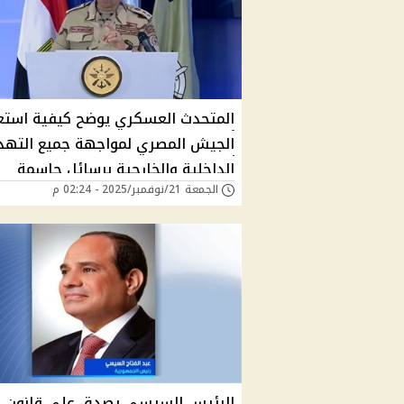
المتحدث العسكري يوضح كيفية استع
الجيش المصري لمواجهة جميع التهد
الداخلية والخارجية برسائل حاسمة
الجمعة 21/نوفمبر/2025 - 02:24 م
"فيديو"
الرئيس السيسي يصدق على قانون