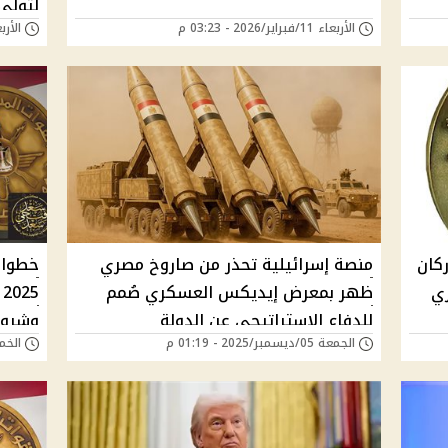
لتولي 
الأربعاء 11/فبراير/2026 - 03:23 م
الأربعاء 11/فبراير/
الحال
كان
منصة إسرائيلية تحذر من صاروخ مصري
خطوات
ري
ظهر بمعرض إيديكس العسكري صُمم
5
للدفاع الإستراتيجي عن الدولة
وشروط
الجمعة 05/ديسمبر/2025 - 01:19 م
الخميس 04/ديسمب