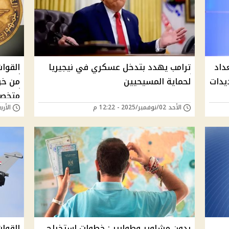
داد
ترامب يهدد بتدخل عسكري في نيجيريا
القوا
يدات
لحماية المسيحيين
من خر
متخصصي
الأحد 02/نوفمبر/2025 - 12:22 م
الأربعاء 01/أكتوبر/
بدون مشاوير وطوابير : خطوات استخراج
القوات