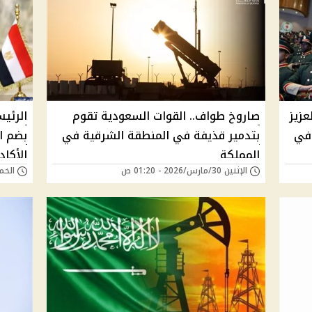
دالعزيز
صاروخ طواف.. القوات السعودية تقوم
الرئي
 في
بتدمير قذيفة في المنطقة الشرقية في
بضم ا
المملكة
الأكا
الإثنين 30/مارس/2026 - 01:20 ص
الخميس 26/مارس
الرسم