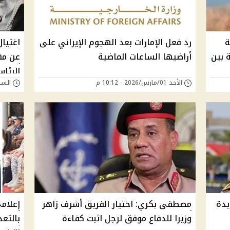
ة
رد فعل الإمارات بعد الهجوم الإيراني على
اغتيال
 بين
أراضيها الساعات الماضية
عن مق
الرئاس
الأحد 01/مارس/2026 - 10:12 م
السبت 28/فبراير/26
يدة
مصطفى بكري: اختيار الفريق أشرف زاهر
إعلام
وزيرا للدفاع موفق لرجل اثبت كفاءة
بالتع