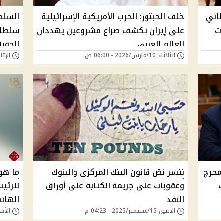
اني
خلف الحبتور: الحرب الأمريكية الإسرائيلية
السلط
ت
على إيران تكشف صراع مشروعين يهددان
سلطان
العالم العربي
الجوية
الثلاثاء 10/مارس/2026 - 06:00 ص
الإثنين 09/مارس/026
محرج
ننشر نصّ قانون البنك المركزي والبنوك
ما هو
وعقوبات على جريمة الكتابة على أوراق
للرئي
النقد
الهات
الإثنين 15/سبتمبر/2025 - 04:23 م
الأحد 02/فبراير/2025 -
أصبحت