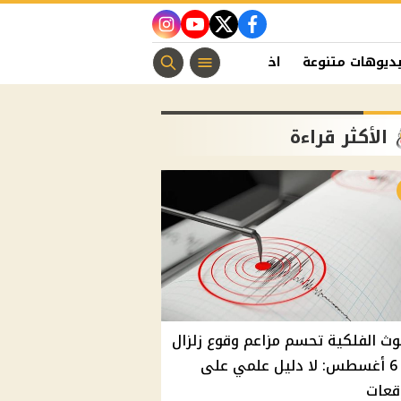
instagram
youtube
twitter
facebook
ديوهات متنوعة
اخبار الفن
منوعات مسيحية
اخبار الرياضة
الأكثر قراءة
وث الفلكية تحسم مزاعم وقوع زلزال
غدًا 6 أغسطس: لا دليل علمي على
قعات