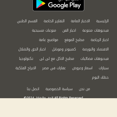
الرئيسية
الاخبار العامة
التقارير الخاصة
القسم الطبي
فيديوهات متنوعة
اخبار الفن
منوعات مسيحية
اخبار الرياضة
مطبخ الموقع
مواضيع عامة
الاقتصاد والبورصة
كمبيوتر وموبايل
اخبار الحق والضلال
فيديوهات فضائيات
مطبخ الاكل مع لى لى
تكنولوجيا
سيارات
اسعار وعروض
عقارات في مصر
الابراج الفلكية
حظك اليوم
من نحن
سياسة الخصوصية
اتصل بنا
©2024 الحق والضلال All Rights Reserved.
Powered by