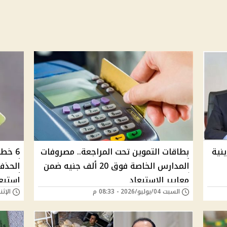
نية
بطاقات التموين تحت المراجعة.. مصروفات
6 خط
المدارس الخاصة فوق 20 ألف جنيه ضمن
الحذف
معايير الاستبعاد
استبع
السبت 04/يوليو/2026 - 08:33 م
الإثنين 08/يونيو/26