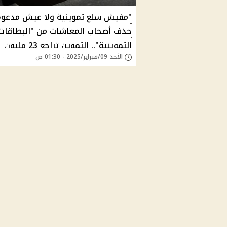
"مفيش سلع تموينية ولا عيش مدعوم
حذف أصحاب المعاشات من "البطاقات
التموينية".. التموين تراجع 23 مليون
الأحد 09/فبراير/2025 - 01:30 ص
بطاقة وتضيف معايير جديدة لتنقية ا