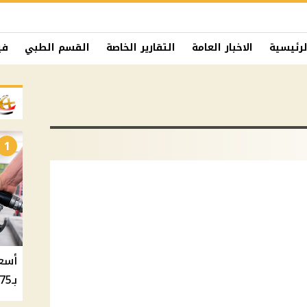
لرئيسية
الاخبار العامة
التقارير الخاصة
القسم الطبي
في
1
بـ20.75 جنيه والسولار بـ20.50 جنيه