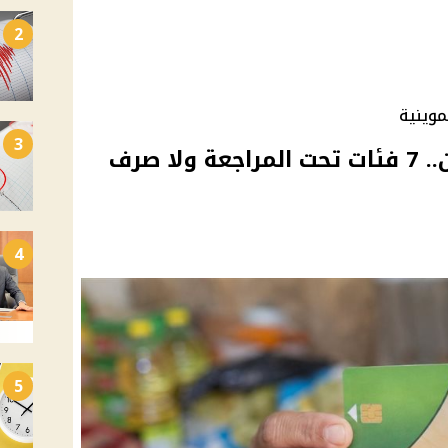
2
موينية
3
الدعم النقدي في التموين.. 7 فئات تحت المراجعة ولا صرف
4
5