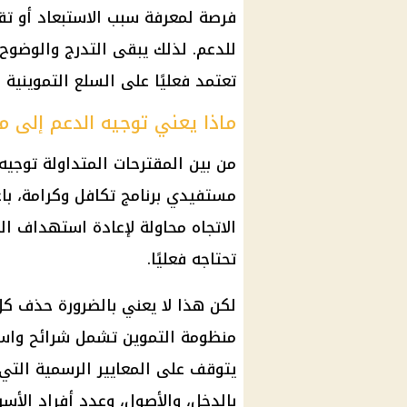
فرصة لمعرفة سبب الاستبعاد أو تقد
للدعم. لذلك يبقى التدرج والوضوح
تعتمد فعليًا على
السلع التموينية
و
ماذا يعني توجيه الدعم إلى 
من بين المقترحات المتداولة توجيه الدعم بصو
مستفيدي برنامج تكافل وكرامة
، ب
الاتجاه محاولة لإعادة استهداف ال
تحتاجه فعليًا.
لكن هذا لا يعني بالضرورة حذف ك
منظومة التموين
تشمل شرائح واسع
يتوقف على المعايير الرسمية التي
بالدخل، والأصول، وعدد أفراد الأسر