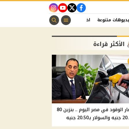
instagram
youtube
twitter
facebook
ديوهات متنوعة
اخبار الفن
منوعات مسيحية
اخبار الرياضة
الأكثر قراءة
أسعار الوقود في مصر اليوم .. بنزين 80