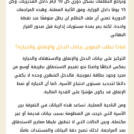
وتُراجع التظلمات بشكل
دوري
كل 10 أيام داخل المديريات، وكل
15 يومًا داخل الوزارة، وفق الآلية المعلنة. وهذه المراجعات
الدورية تعني أن ملف التظلم لن يظل متوقفًا عند نقطة
واحدة، لكنه يمر بعدة مستويات إدارية قبل صدور القرار
النهائي.
لماذا تطلب التموين بيانات الدخل والإنفاق والحيازة؟
التركيز على بيانات الدخل والإنفاق والاستهلاك والحيازة
يعكس اتجاهًا واضحًا نحو تقييم الاستحقاق بطريقة أوسع من
مجرد وجود بطاقة تموينية. فالدخل الشهري وحده لا يكفي
دائمًا لتحديد مستوى احتياج الأسرة، كما أن الحيازة أو نمط
الإنفاق قد يكون مؤشرًا على القدرة
المالية
.
ومن الناحية العملية، تساعد هذه البيانات في التفرقة بين
الأسرة التي خرجت من المنظومة بسبب بيانات قديمة أو غير
مكتملة، وبين الحالات التي لا تنطبق عليها معايير الاستحقاق
بعد المراجعة. لذلك تصبح دقة البيانات والمستندات عاملًا