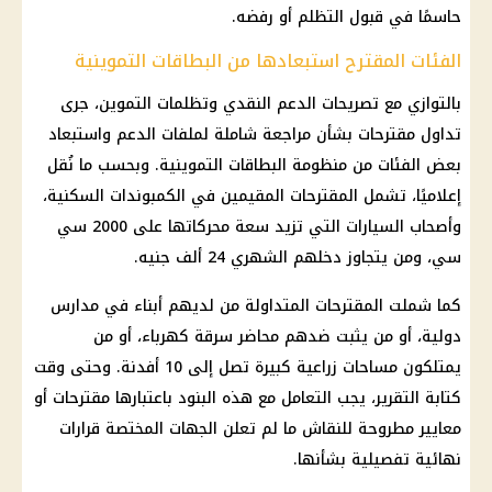
حاسمًا في قبول التظلم أو رفضه.
الفئات المقترح استبعادها من البطاقات التموينية
بالتوازي مع تصريحات
الدعم النقدي
وتظلمات
التموين
، جرى
تداول مقترحات بشأن مراجعة شاملة لملفات الدعم واستبعاد
بعض الفئات من منظومة البطاقات التموينية. وبحسب ما نُقل
إعلاميًا، تشمل المقترحات المقيمين في الكمبوندات السكنية،
وأصحاب السيارات التي تزيد سعة محركاتها على 2000 سي
سي، ومن يتجاوز دخلهم الشهري 24 ألف جنيه.
كما شملت المقترحات المتداولة من لديهم أبناء في مدارس
دولية، أو من يثبت ضدهم محاضر
سرقة كهرباء
، أو من
يمتلكون مساحات زراعية كبيرة تصل إلى 10 أفدنة. وحتى وقت
كتابة التقرير، يجب التعامل مع هذه البنود باعتبارها مقترحات أو
معايير مطروحة للنقاش ما لم تعلن الجهات المختصة قرارات
نهائية تفصيلية بشأنها.