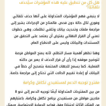
هل كل من تنطبق عليه هذه المؤشرات سيُحذف
تلقائيًا؟
لا ينبغي فهم المؤشرات المتداولة على أنها حذف تلقائي
وفوري لكل حالة دون فحص. فالمتاح من الإجراءات يشير إلى
مراجعة ملفات وتحديث بيانات وتلقي تظلمات، وهي خطوات
تعني أن القرار النهائي يفترض أن يعتمد على التحقق من
المستندات والبيانات وليس على الانطباع العام.
وهنا تظهر أهمية مسار التظلم، لأنه يمنح المواطن فرصة
لتوضيح موقفه إذا رأى أن قرار الحذف لا يعبر عن حالته
الفعلية. كما يسمح للجهات المختصة بتصحيح أي خطأ في
البيانات أو إعادة تقييم الحالات التي تحتاج إلى مراجعة خاصة.
مقترح توجيه الدعم لمستفيدي تكافل وكرامة
من بين المقترحات المتداولة أيضًا توجيه الدعم إلى نحو 8
ملايين مواطن من
مستفيدي برنامج تكافل وكرامة
، باعتبارهم
من الفئات الأكثر احتياجًا وفق قواعد
الحماية الاجتماعية
. ويمثل