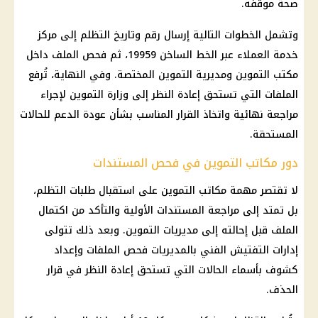
صحة
موقفه.
وتشمل الخطوات التالية إرسال رقم وتاريخ التظلم إلى مركز
خدمة العملاء
عبر الخط الساخن 19959، ثم فحص الملف داخل
مكتب
التموين
ومديرية
التموين
المختصة. وفي النهاية، تُرفع
الملفات التي تستحق إعادة النظر إلى
وزارة التموين
لإجراء
مراجعة نهائية واتخاذ القرار المناسب بشأن عودة الدعم للحالات
المستحقة.
دور مكاتب التموين في فحص المستندات
لا تقتصر مهمة
مكاتب التموين
على استقبال طلبات التظلم،
بل تمتد إلى مراجعة المستندات الأولية والتأكد من اكتمال
الملف قبل إحالته إلى مديريات
التموين
. وبعد ذلك تتولى
إدارات التفتيش الفني بالمديريات فحص الملفات وإعداد
كشوف بأسماء الحالات التي تستحق إعادة النظر في قرار
الحذف.