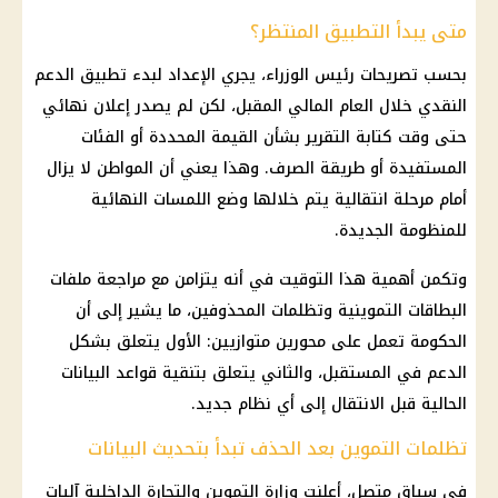
متى يبدأ التطبيق المنتظر؟
بحسب تصريحات رئيس الوزراء، يجري الإعداد لبدء تطبيق الدعم
النقدي خلال العام المالي المقبل، لكن لم يصدر إعلان نهائي
حتى وقت كتابة التقرير بشأن القيمة المحددة أو الفئات
المستفيدة أو طريقة الصرف. وهذا يعني أن المواطن لا يزال
أمام مرحلة انتقالية يتم خلالها وضع اللمسات النهائية
للمنظومة الجديدة.
وتكمن أهمية هذا التوقيت في أنه يتزامن مع مراجعة ملفات
البطاقات التموينية
وتظلمات المحذوفين، ما يشير إلى أن
الحكومة تعمل على محورين متوازيين: الأول يتعلق بشكل
الدعم في المستقبل، والثاني يتعلق بتنقية قواعد البيانات
الحالية قبل الانتقال إلى أي
نظام جديد
.
تظلمات التموين بعد الحذف تبدأ بتحديث البيانات
في سياق متصل، أعلنت
وزارة التموين
والتجارة
الداخلية
آليات