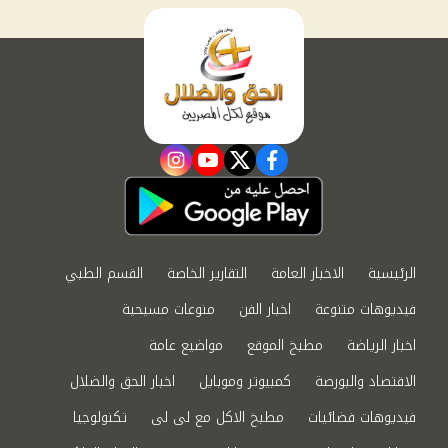
instagram
youtube
twitter
facebook
الرئيسية
الاخبار العامة
التقارير الخاصة
القسم الطبي
فيديوهات متنوعة
اخبار الفن
منوعات مسيحية
اخبار الرياضة
مطبخ الموقع
مواضيع عامة
الاقتصاد والبورصة
كمبيوتر وموبايل
اخبار الحق والضلال
فيديوهات فضائيات
مطبخ الاكل مع لى لى
تكنولوجيا