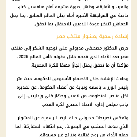
والعرب والأفارقة، وظهر بصورة مشرفة أمام منافسين كبار،
خاصة في المواجهة الأخيرة أمام بطل العالم السابق، بما جعل
الجماهير تنتظر عودة اللاعبين للاحتفال بما تحقق.
إشادة رسمية بمشوار منتخب مصر
حرص
الدكتور مصطفى مدبولي
على توجيه الشكر إلى
منتخب
مصر
بعد الأداء الذي قدمه خلال
بطولة كأس العالم 2026
،
مؤكدًا أن ما تحقق يمثل إنجازًا مهمًا للكرة المصرية.
وجاءت الإشادة خلال الاجتماع الأسبوعي للحكومة، حيث عبّر
رئيس الوزراء
، باسمه ونيابة عن أعضاء الحكومة، عن تقديره
لكل عناصر المنظومة، من لاعبين وجهاز فني وإداريين، إلى
جانب مجلس إدارة
الاتحاد المصري لكرة القدم
.
وتعكس تصريحات مدبولي حالة الرضا الرسمية عن المشوار
الذي قدمه المنتخب في البطولة، رغم انتهاء المشاركة، لما
حمله الأداء من روح قتالية ونتائج غير مسبوقة.