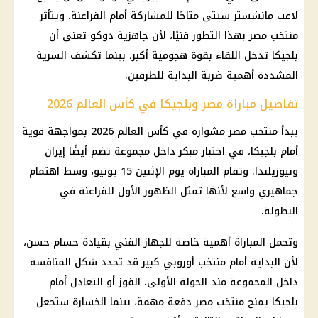
لاعب مانشستر سيتي متاحًا للمشاركة أمام الفراعنة. ويتأثر
منتخب مصر بهذا التطور فنيًا، لأن جاهزية دوكو تعني أن
بلجيكا تدخل اللقاء بقوة هجومية أكبر، بينما تكشف السرية
المشددة أهمية ضربة البداية للطرفين.
تفاصيل مباراة مصر وبلجيكا في كأس العالم 2026
يبدأ منتخب مصر مشواره في كأس العالم 2026 بمواجهة قوية
أمام بلجيكا، في اختبار مبكر داخل مجموعة تضم أيضًا إيران
ونيوزيلندا. وتقام المباراة يوم الإثنين 15 يونيو، وسط اهتمام
جماهيري واسع لأنها تمثل الظهور الأول للفراعنة في
البطولة.
وتحمل المباراة أهمية خاصة للجهاز الفني بقيادة حسام حسن،
لأن البداية أمام منتخب أوروبي كبير قد تحدد شكل المنافسة
داخل المجموعة منذ الجولة الأولى. الفوز أو التعادل أمام
بلجيكا يمنح منتخب مصر دفعة مهمة، بينما الخسارة ستجعل