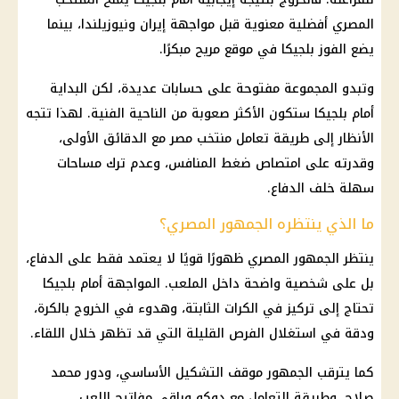
المصري أفضلية معنوية قبل مواجهة
إيران
ونيوزيلندا، بينما
يضع الفوز بلجيكا في موقع مريح مبكرًا.
وتبدو المجموعة مفتوحة على حسابات عديدة، لكن البداية
أمام بلجيكا ستكون الأكثر صعوبة من الناحية الفنية. لهذا تتجه
الأنظار إلى طريقة تعامل
منتخب مصر
مع الدقائق الأولى،
وقدرته على امتصاص ضغط المنافس، وعدم ترك مساحات
سهلة خلف الدفاع.
ما الذي ينتظره الجمهور المصري؟
ينتظر الجمهور المصري ظهورًا قويًا لا يعتمد فقط على الدفاع،
بل على شخصية واضحة داخل الملعب. المواجهة أمام بلجيكا
تحتاج إلى تركيز في الكرات الثابتة، وهدوء في الخروج بالكرة،
ودقة في استغلال الفرص القليلة التي قد تظهر خلال اللقاء.
كما يترقب الجمهور موقف التشكيل الأساسي، ودور
محمد
صلاح
، وطريقة التعامل مع دوكو وباقي مفاتيح اللعب