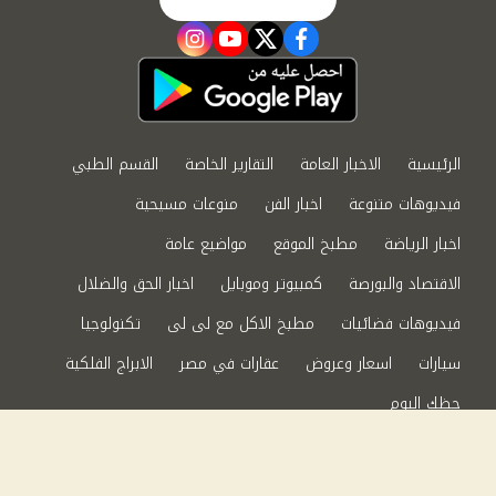
instagram
youtube
twitter
facebook
الرئيسية
الاخبار العامة
التقارير الخاصة
القسم الطبي
فيديوهات متنوعة
اخبار الفن
منوعات مسيحية
اخبار الرياضة
مطبخ الموقع
مواضيع عامة
الاقتصاد والبورصة
كمبيوتر وموبايل
اخبار الحق والضلال
فيديوهات فضائيات
مطبخ الاكل مع لى لى
تكنولوجيا
سيارات
اسعار وعروض
عقارات في مصر
الابراج الفلكية
حظك اليوم
من نحن
سياسة الخصوصية
اتصل بنا
©2024 الحق والضلال All Rights Reserved.