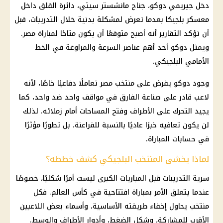
دخل جيريمي دوكو، جناح مانشستر سيتي، دائرة القلق داخل
معسكر بلجيكا بعدما تعرض لمشكلة بدنية خلال التدريبات، قبل
أن تؤكد التقارير أنه أصبح متوقعًا أن يكون متاحًا لمباراة مصر.
ويمثل دوكو أحد أهم عناصر السرعة والمراوغة في الخط
الأمامي البلجيكي.
وجود دوكو يفرض على منتخب مصر تعاملًا دفاعيًا خاصًا، لأنه
لاعب قادر على صناعة الفارق في مواقف واحد ضد واحد، كما
يجيد التحرك على الأطراف وفتح المساحات أمام زملائه. لذلك
لن يكون تعافيه خبرًا عاديًا بالنسبة للفراعنة، بل تطورًا مؤثرًا
في حسابات المباراة.
لماذا يخشى المنتخب البلجيكي كشف خططه؟
سرية التدريبات قبل المباريات الكبرى ليست أمرًا شكليًا، خصوصًا
عندما يتعلق الأمر بمباراة افتتاحية في
كأس العالم
. فكل
منتخب يحاول إخفاء طريقته الأساسية، وأسماء بعض اللاعبين
الأقرب للمشاركة، وشكل الضغط، وأدوار الأطراف والوسط.