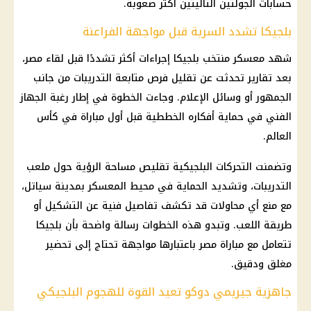
حسابات الجولتين التاليتين أكثر صعوبة.
بلجيكا تشدد السرية قبل مواجهة الفراعنة
شهد معسكر منتخب بلجيكا إجراءات أكثر تشددًا قبل لقاء مصر،
بعد تقارير تحدثت عن تقليل فرص متابعة التدريبات من جانب
الجمهور أو وسائل الإعلام. وجاءت الخطوة في إطار رغبة الجهاز
الفني في حماية أفكاره الخططية قبل أول مباراة في كأس
العالم.
وتضمنت التحركات البلجيكية تقليص مساحة الرؤية حول ملعب
التدريبات، وتشديد الحماية في محيط المعسكر بمدينة سياتل،
مع منع أي محاولات قد تكشف تفاصيل فنية عن التشكيل أو
طريقة اللعب. وتبدو هذه الخطوات رسالة واضحة بأن بلجيكا
تتعامل مع مباراة مصر باعتبارها مواجهة تحتاج إلى تحضير
مغلق ودقيق.
جاهزية جيريمي دوكو تعيد القوة للهجوم البلجيكي