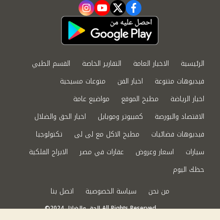
instagram
youtube
twitter
facebook
الرئيسية
الاخبار العامة
التقارير الخاصة
القسم الطبي
فيديوهات متنوعة
اخبار الفن
منوعات مسيحية
اخبار الرياضة
مطبخ الموقع
مواضيع عامة
الاقتصاد والبورصة
كمبيوتر وموبايل
اخبار الحق والضلال
فيديوهات فضائيات
مطبخ الاكل مع لى لى
تكنولوجيا
سيارات
اسعار وعروض
عقارات في مصر
الابراج الفلكية
حظك اليوم
من نحن
سياسة الخصوصية
اتصل بنا
©2024 الحق والضلال All Rights Reserved.