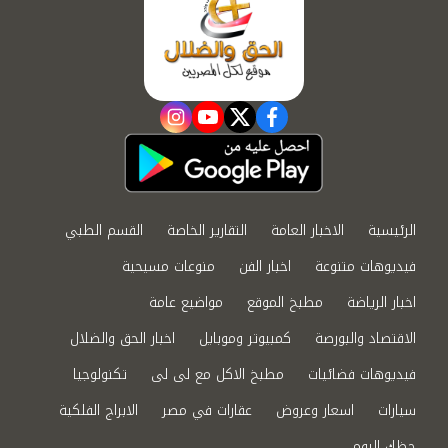
instagram
youtube
twitter
facebook
الرئيسية
الاخبار العامة
التقارير الخاصة
القسم الطبي
فيديوهات متنوعة
اخبار الفن
منوعات مسيحية
اخبار الرياضة
مطبخ الموقع
مواضيع عامة
الاقتصاد والبورصة
كمبيوتر وموبايل
اخبار الحق والضلال
فيديوهات فضائيات
مطبخ الاكل مع لى لى
تكنولوجيا
سيارات
اسعار وعروض
عقارات في مصر
الابراج الفلكية
حظك اليوم