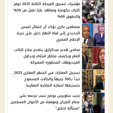
مؤشرات تنسيق المرحلة الثالثة 2025 توفر
كليات حكومية ومعاهد عليا تقبل من 50%
والحقوق 60%
مصطفى بكري يؤكد أن انتقال لميس
الحديدي إلى قناة النهار دليل على حرية
الإعلام المصري
محامي هدير عبدالرازق يتقدم ببلاغ للنائب
العام ويكشف مخاطر امتلاك وتداول
الفيديوهات المحظورة المفبركة
تسجيل العقارات في الشهر العقاري 2025
تبدأ بـ500 جنيهاً والحالات المسموح
بتسجيلها لحماية الملكية العقارية
نجيب ساويرس يوضح سبب ترحمه على
عصام العريان وموقفة من الأخوان المسلمين
"مساألة اخلاق"