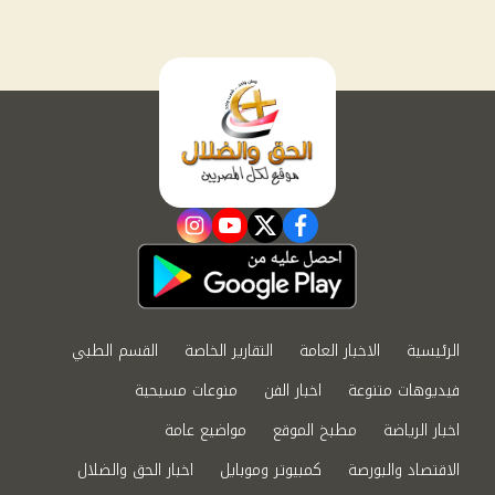
instagram
youtube
twitter
facebook
الرئيسية
الاخبار العامة
التقارير الخاصة
القسم الطبي
فيديوهات متنوعة
اخبار الفن
منوعات مسيحية
اخبار الرياضة
مطبخ الموقع
مواضيع عامة
الاقتصاد والبورصة
كمبيوتر وموبايل
اخبار الحق والضلال