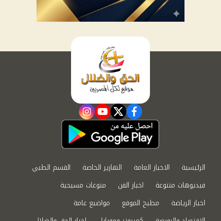
instagram
youtube
twitter
facebook
الرئيسية
الاخبار العامة
التقارير الخاصة
القسم الطبي
فيديوهات متنوعة
اخبار الفن
منوعات مسيحية
اخبار الرياضة
مطبخ الموقع
مواضيع عامة
الاقتصاد والبورصة
كمبيوتر وموبايل
اخبار الحق والضلال