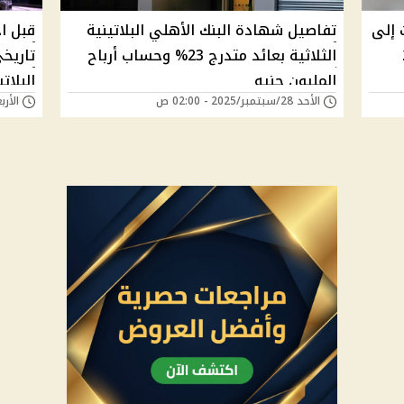
ينية 3 سنوات إلى
تفاصيل شهادة البنك الأهلي البلاتينية
قبل اج
 22
الثلاثية بعائد متدرج 23% وحساب أرباح
تاريخ
المليون جنيه
الأحد 28/سبتمبر/2025 - 02:00 ص
الأربعاء 19/فبراير/
من 131 ألف جنيه | "هتعملها إزاي"؟