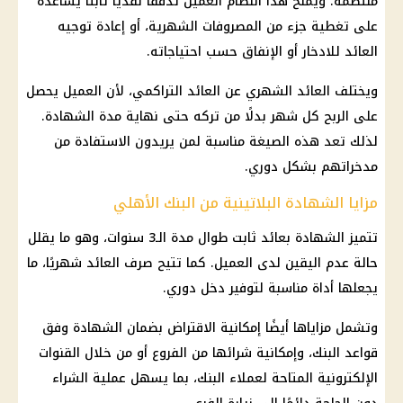
منتظمة. ويمنح هذا النظام العميل تدفقًا نقديًا ثابتًا يساعده
على تغطية جزء من المصروفات الشهرية، أو إعادة توجيه
العائد للادخار أو الإنفاق حسب احتياجاته.
ويختلف
العائد الشهري
عن العائد التراكمي، لأن العميل يحصل
على الربح كل شهر بدلًا من تركه حتى نهاية مدة الشهادة.
لذلك تعد هذه الصيغة مناسبة لمن يريدون الاستفادة من
مدخراتهم بشكل دوري.
مزايا الشهادة البلاتينية من البنك الأهلي
تتميز الشهادة بعائد ثابت طوال مدة الـ3 سنوات، وهو ما يقلل
حالة عدم اليقين لدى العميل. كما تتيح صرف العائد شهريًا، ما
يجعلها أداة مناسبة لتوفير دخل دوري.
وتشمل مزاياها أيضًا إمكانية الاقتراض بضمان الشهادة وفق
قواعد البنك، وإمكانية شرائها من الفروع أو من خلال القنوات
الإلكترونية المتاحة لعملاء البنك، بما يسهل عملية الشراء