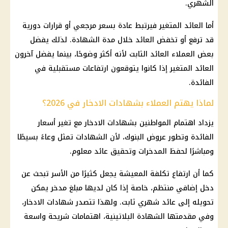
الشهري.
أما العائد المتغير فيرتبط عادة بسعر مرجعي أو قرارات دورية
قد ترفع أو تخفض العائد خلال مدة الشهادة. لذلك يفضل
بعض العملاء العائد الثابت لأنه أكثر وضوحًا، بينما يفضل آخرون
العائد المتغير إذا كانوا يتوقعون ارتفاعات مستقبلية في
الفائدة.
لماذا يهتم العملاء بشهادات الادخار في 2026؟
يزداد اهتمام المواطنين بشهادات الادخار مع تغير
أسعار
الفائدة
وتطور عروض
البنوك
، لأن الشهادات تمثل وعاءً بسيطًا
ومباشرًا لحفظ المدخرات وتحقيق عائد معلوم.
كما أن ارتفاع تكلفة المعيشة يجعل كثيرًا من الأسر تبحث عن
دخل إضافي منتظم، خاصة إذا كان لديها مبلغ مدخر يمكن
تحويله إلى
عائد شهري ثابت
. ولهذا تتصدر
شهادات الادخار
،
وفي مقدمتها
الشهادة البلاتينية
، اهتمامات شريحة واسعة