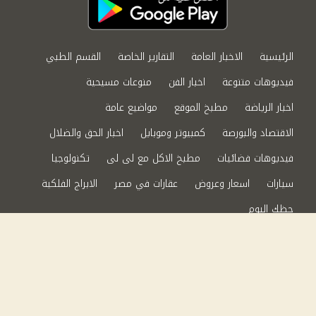
الرئيسية
الاخبار العامة
التقارير الخاصة
القسم الطبي
فيديوهات متنوعة
اخبار الفن
منوعات مسيحية
اخبار الرياضة
مطبخ الموقع
مواضيع عامة
الاقتصاد والبورصة
كمبيوتر وموبايل
اخبار الحق والضلال
فيديوهات فضائيات
مطبخ الاكل مع لى لى
تكنولوجيا
سيارات
اسعار وعروض
عقارات في مصر
الابراج الفلكية
حظك اليوم
من نحن
سياسة الخصوصية
اتصل بنا
©2024 الحق والضلال All Rights Reserved.
Powered by