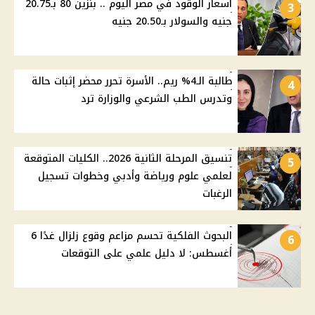
أسعار الوقود في مصر اليوم .. بنزين 80 بـ20.75
3
جنيه والسولار بـ20.50 جنيه
طالبة الـ4% ريم.. الأسرة تحرر محضر إثبات حالة
4
وتدرس الطب الشرعي والوزارة ترد
تنسيق المرحلة الثانية 2026.. الكليات المتوقعة
5
لعلمي علوم ورياضة وأدبي وخطوات تسجيل
الرغبات
البحوث الفلكية تحسم مزاعم وقوع زلزال غدًا 6
6
أغسطس: لا دليل علمي على التوقعات