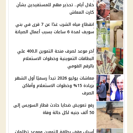
خلال أيام.. تحذير مهم للمستفيدين بشأن
كارت المعاش
انقطاع مياه الشرب غدًا عن 7 قرى في بني
سويف لمدة 6 ساعات بسبب أعمال الصيانة
آخر موعد لصرف منحة التموين الـ400 علي
البطاقات التموينية وخطوات الاستعلام
بالرقم القومي
معاشات يوليو 2026 تبدأ رسميًا أول الشهر
بزيادة 15% وخطوات الاستعلام وأماكن
الصرف
رفع تعويض ضحايا حادث قطار السويس إلى
50 ألف جنيه لكل حالة وفاة
أسباب وقف بطاقة التموين وموعد تظلمات