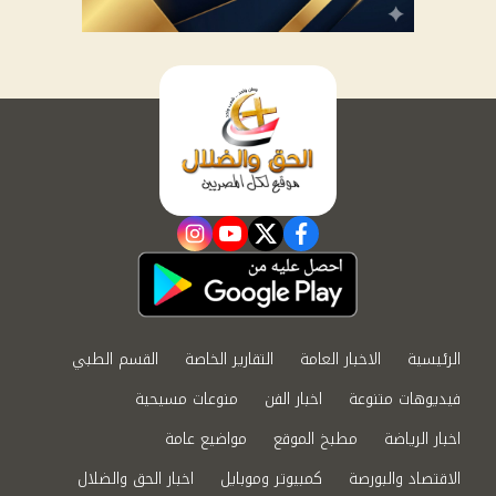
instagram
youtube
twitter
facebook
الرئيسية
الاخبار العامة
التقارير الخاصة
القسم الطبي
فيديوهات متنوعة
اخبار الفن
منوعات مسيحية
اخبار الرياضة
مطبخ الموقع
مواضيع عامة
الاقتصاد والبورصة
كمبيوتر وموبايل
اخبار الحق والضلال