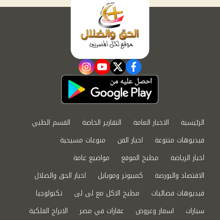
instagram
youtube
twitter
facebook
الرئيسية
الاخبار العامة
التقارير الخاصة
القسم الطبي
فيديوهات متنوعة
اخبار الفن
منوعات مسيحية
اخبار الرياضة
مطبخ الموقع
مواضيع عامة
الاقتصاد والبورصة
كمبيوتر وموبايل
اخبار الحق والضلال
فيديوهات فضائيات
مطبخ الاكل مع لى لى
تكنولوجيا
سيارات
اسعار وعروض
عقارات في مصر
الابراج الفلكية