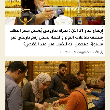
ارتفاع عيار 21 اﻻن : تحرك صاروخي يُشعل سعر الذهب
منتصف تعاملات اليوم والجنيه يسجل رقم تاريخي غير
مسبوق هيحصل ايه للذهب قبل عيد الأضحي؟
الأحد 25/مايو/2025 - 02:03 م