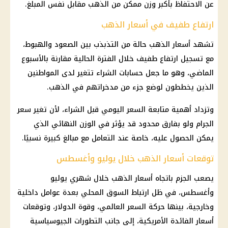
عن الاحتفاظ بأكبر وزن ممكن من
الذهب
مقابل نفس المبلغ.
ارتفاع طفيف في أسعار الذهب
تشهد
أسعار الذهب
حالة من التذبذب بين الصعود والهبوط،
مع
تسجيل
ارتفاع طفيف خلال الفترة الحالية مقارنة بالأسبوع
الماضي، وهو ما جعل حسابات الشراء تتغير لدى المواطنين
الذين يخططون لوضع جزء من مدخراتهم في
الذهب
.
وتزداد أهمية متابعة السعر اليومي قبل الشراء، لأن تغير سعر
الجرام ولو بفارق محدود قد يؤثر في الوزن النهائي الذي
يمكن الحصول عليه، خاصة عند التعامل مع مبالغ كبيرة نسبيًا.
توقعات أسعار الذهب خلال يوليو وأغسطس
يصعب الجزم باتجاه
أسعار الذهب
خلال شهري يوليو
وأغسطس، في ظل ارتباط السوق المحلي بعدة عوامل
داخلية
وخارجية، بينها حركة السعر العالمي، وقوة
الدولار
، وتوقعات
أسعار
الفائدة الأمريكية
، إلى جانب التطورات الجيوسياسية