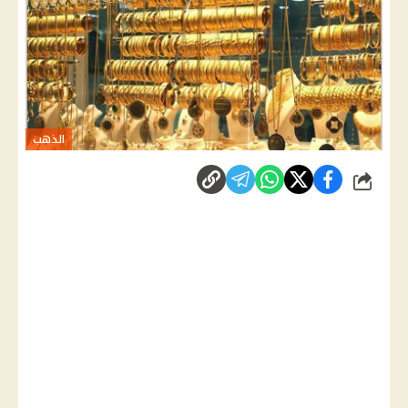
الذهب
شارك