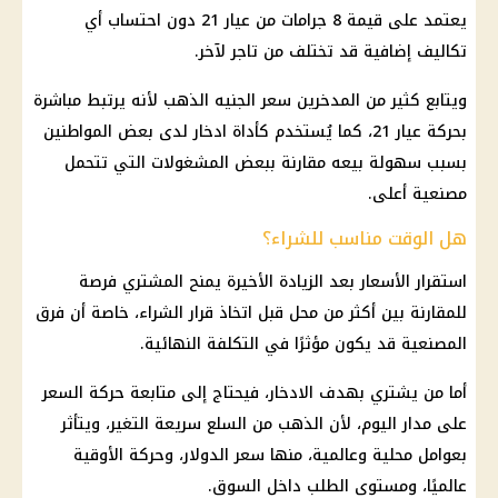
يعتمد على قيمة 8 جرامات من
عيار 21
دون احتساب أي
تكاليف إضافية قد تختلف من تاجر لآخر.
ويتابع كثير من المدخرين
سعر الجنيه الذهب
لأنه يرتبط مباشرة
بحركة
عيار 21
، كما يُستخدم كأداة ادخار لدى بعض المواطنين
بسبب سهولة بيعه مقارنة ببعض المشغولات التي تتحمل
مصنعية أعلى.
هل الوقت مناسب للشراء؟
استقرار الأسعار بعد الزيادة الأخيرة يمنح المشتري فرصة
للمقارنة بين أكثر من محل قبل اتخاذ قرار الشراء، خاصة أن فرق
المصنعية قد يكون مؤثرًا في التكلفة النهائية.
أما من يشتري بهدف الادخار، فيحتاج إلى متابعة حركة السعر
على مدار اليوم، لأن
الذهب
من السلع سريعة التغير، ويتأثر
بعوامل محلية وعالمية، منها
سعر الدولار
، وحركة الأوقية
عالميًا، ومستوى الطلب داخل السوق.