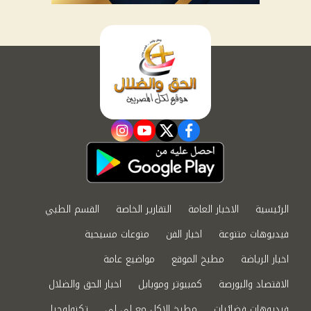
instagram
youtube
twitter
facebook
الرئيسية
الاخبار العامة
التقارير الخاصة
القسم الطبي
فيديوهات متنوعة
اخبار الفن
منوعات مسيحية
اخبار الرياضة
مطبخ الموقع
مواضيع عامة
الاقتصاد والبورصة
كمبيوتر وموبايل
اخبار الحق والضلال
فيديوهات فضائيات
مطبخ الاكل مع لى لى
تكنولوجيا