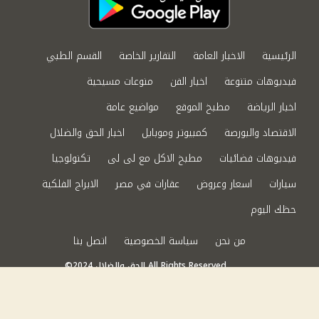
الرئيسية
الاخبار العامة
التقارير الخاصة
القسم الطبي
فيديوهات متنوعة
اخبار الفن
منوعات مسيحية
اخبار الرياضة
مطبخ الموقع
مواضيع عامة
الاقتصاد والبورصة
كمبيوتر وموبايل
اخبار الحق والضلال
فيديوهات فضائيات
مطبخ الاكل مع لى لى
تكنولوجيا
سيارات
اسعار وعروض
عقارات في مصر
الابراج الفلكية
حظك اليوم
من نحن
سياسة الخصوصية
اتصل بنا
©2024 الحق والضلال All Rights Reserved.
Powered by