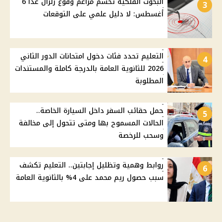
البحوث الفلكية تحسم مزاعم وقوع زلزال غدًا 6
3
أغسطس: لا دليل علمي على التوقعات
التعليم تحدد فئات دخول امتحانات الدور الثاني
4
2026 للثانوية العامة بالدرجة كاملة والمستندات
المطلوبة
حمل حقائب السفر داخل السيارة الخاصة..
5
الحالات المسموح بها ومتى تتحول إلى مخالفة
وسحب للرخصة
روابط وهمية وتظليل إجابتين.. التعليم تكشف
6
سبب حصول ريم محمد على 4% بالثانوية العامة