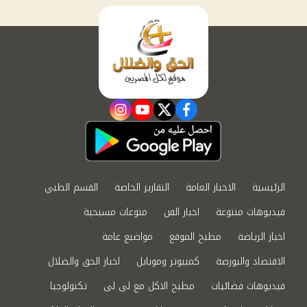
instagram
youtube
twitter
facebook
الرئيسية
الاخبار العامة
التقارير الخاصة
القسم الطبي
فيديوهات متنوعة
اخبار الفن
منوعات مسيحية
اخبار الرياضة
مطبخ الموقع
مواضيع عامة
الاقتصاد والبورصة
كمبيوتر وموبايل
اخبار الحق والضلال
فيديوهات فضائيات
مطبخ الاكل مع لى لى
تكنولوجيا