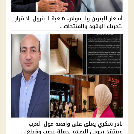
أسعار البنزين والسولار.. شعبة البترول: لا قرار
بتحريك الوقود والمنتجات...
نادر شكري يعلق على واقعة مول العرب
وينتقد تحويل الصلاة لحملة غضب وقطع ...