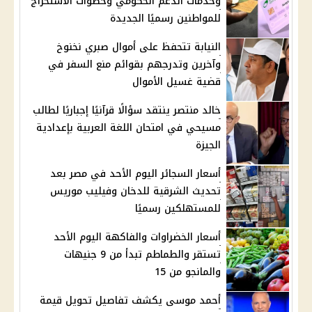
وخدمات الدعم الحكومي وخطوات الاستخراج
للمواطنين رسميًا الجديدة
النيابة تتحفظ على أموال صبري نخنوخ
وآخرين وتدرجهم بقوائم منع السفر في
قضية غسيل الأموال
خالد منتصر ينتقد سؤالًا قرآنيًا إجباريًا لطالب
مسيحي في امتحان اللغة العربية بإعدادية
الجيزة
أسعار السجائر اليوم الأحد في مصر بعد
تحديث الشرقية للدخان وفيليب موريس
للمستهلكين رسميًا
أسعار الخضراوات والفاكهة اليوم الأحد
تستقر والطماطم تبدأ من 9 جنيهات
والمانجو من 15
أحمد موسى يكشف تفاصيل تحويل قيمة