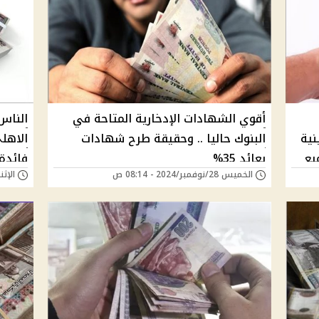
أقوي الشهادات الإدخارية المتاحة في
الناس 
نية
البنوك حاليا .. وحقيقة طرح شهادات
ا|جميع
بعائد 35%
فائدة.
الخميس 28/نوفمبر/2024 - 08:14 ص
الإثنين 25/نوفمبر/24