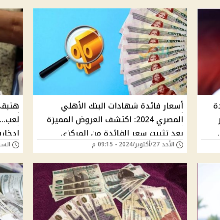
ة
أسعار فائدة شهادات البنك الأهلي
هتبقى
المصري 2024: اكتشف العروض المميزة
ي
بعد تثبيت سعر الفائدة من المركزي
ادخار
الأحد 27/أكتوبر/2024 - 09:15 م
السبت 19/أكتوبر/24
؟