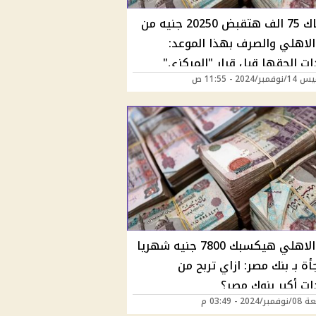
لو معاك 75 الف هتقبض 20250 جنيه من
 الاهلي والصرف بهذا الموعد:
ت الحقها قبل قرار "المركزي"
ر/2024 - 11:55 ص
البنك الاهلي هيكسبك 7800 جنيه شهريا
ة بـ بنك مصر: ازاي تربح من
ت أكبر بنوك مصر؟
202 - 03:49 م