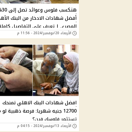
هتكسب فلو
أفضل شهادات الادخار من البنك الأه
المصري | تعرف على التفاصيل كاملة
الأربعاء 20/نوفمبر/2024 - 11:56 م
اجتماع المركزي
افضل شهادات البنك الاهلي تمنحك
12700 جنيه شهريا: فرصة ذهبية لو 
تستثمر فلوسك فين؟
الأربعاء 13/نوفمبر/2024 - 04:15 م