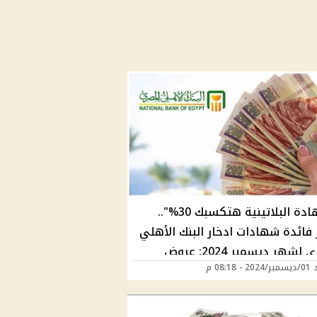
"الشهادة البلاتينية هتكسبك 30%"..
 فائدة شهادات ادخار البنك الأهلي
المصري لشهر ديسمبر 2024: عروض
 08:18 م
ارية مميزة وعوائد ضخمة