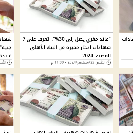
دم شهادات
"عائد مغري يصل إلى 30%".. تعرف على 7
شهادات ادخار مميزة من البنك الأهلي
المصري 2024
فريدة 
الإثنين 23/سبتمبر/2024 - 11:00 م
الأحد 22/سبتمبر/2024 -
:
اقوى شهادات شهريه... البنك الاهلى
"مش ه